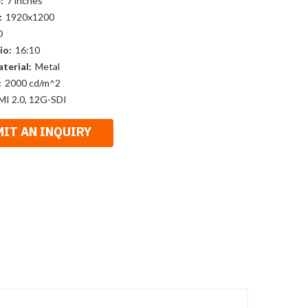
:
7 inches
:
1920x1200
D
io:
16:10
terial:
Metal
:
2000 cd/m^2
I 2.0, 12G-SDI